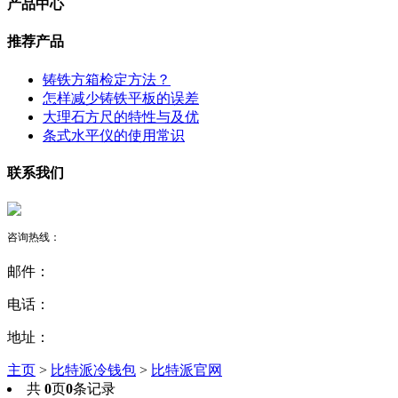
产品中心
推荐产品
铸铁方箱检定方法？
怎样减少铸铁平板的误差
大理石方尺的特性与及优
条式水平仪的使用常识
联系我们
咨询热线：
邮件：
电话：
地址：
主页
>
比特派冷钱包
>
比特派官网
共
0
页
0
条记录