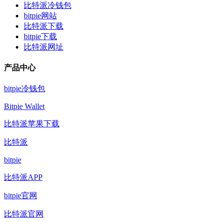
比特派冷钱包
bitpie网站
比特派下载
bitpie下载
比特派网址
产品中心
bitpie冷钱包
Bitpie Wallet
比特派苹果下载
比特派
bitpie
比特派APP
bitpie官网
比特派官网