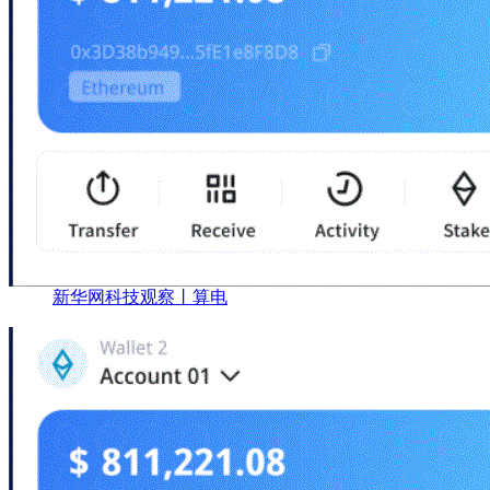
新华网科技观察丨算电