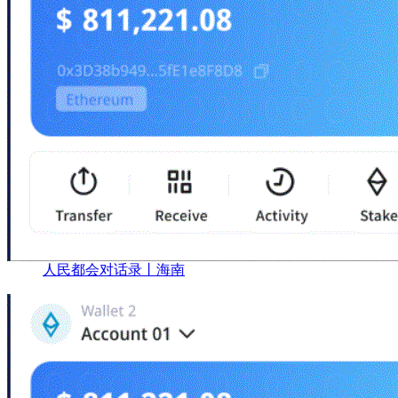
人民都会对话录丨海南