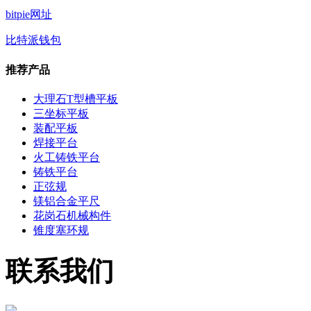
bitpie网址
比特派钱包
推荐产品
大理石T型槽平板
三坐标平板
装配平板
焊接平台
火工铸铁平台
铸铁平台
正弦规
镁铝合金平尺
花岗石机械构件
锥度塞环规
联系我们