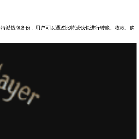
台比特派钱包备份，用户可以通过比特派钱包进行转账、收款、购