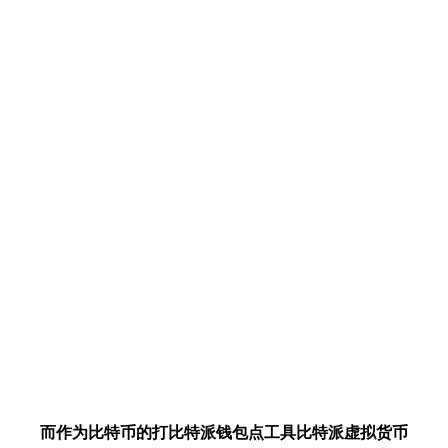
而作为比特币的打比特派钱包点工具比特派虚拟货币